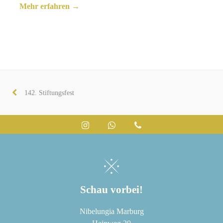
Mehr erfahren →
142. Stiftungsfest
vorheriger
Beitrag:
Instagram
Whatsapp
Telefon
Schau vorbei!
Nibelungia Marburg