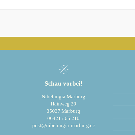
Schau vorbei!
Nibelungia Marburg
Hainweg 20
35037 Marburg
06421 / 65 210
post@nibelungia-marburg.cc