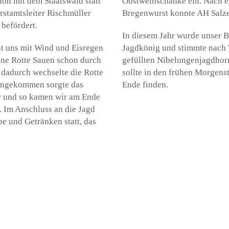
ion mit dem Staatswald statt
Obstweinschänke ein. Nach e
stamtsleiter Rischmüller
Bregenwurst konnte AH Salze
 befördert.
In diesem Jahr wurde unser B
hat uns mit Wind und Eisregen
Jagdkönig und stimmte nach 
ne Rotte Sauen schon durch
gefüllten Nibelungenjagdhorn
d dadurch wechselte die Rotte
sollte in den frühen Morgens
 angekommen sorgte das
Ende finden.
ar und so kamen wir am Ende
. Im Anschluss an die Jagd
e und Getränken statt, das