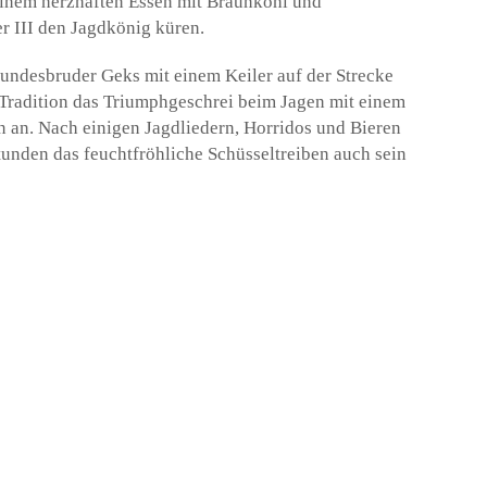
inem herzhaften Essen mit Braunkohl und
r III den Jagdkönig küren.
undesbruder Geks mit einem Keiler auf der Strecke
Tradition das Triumphgeschrei beim Jagen mit einem
 an. Nach einigen Jagdliedern, Horridos und Bieren
tunden das feuchtfröhliche Schüsseltreiben auch sein