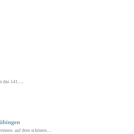
em das 141.…
übingen
rennen. auf dem schönen…