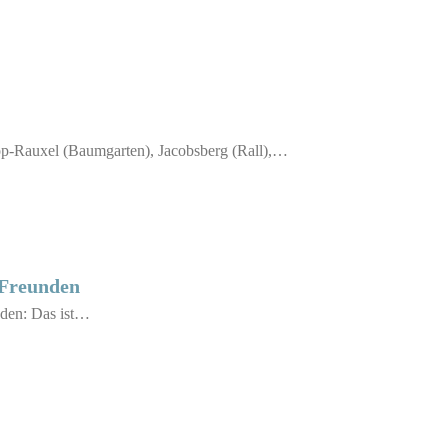
op-Rauxel (Baumgarten), Jacobsberg (Rall),…
 Freunden
nden: Das ist…