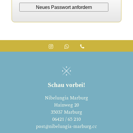
Instagram
Whatsapp
Telefon
Schau vorbei!
Nibelungia Marburg
Hainweg 20
35037 Marburg
06421 / 65 210
post@nibelungia-marburg.cc